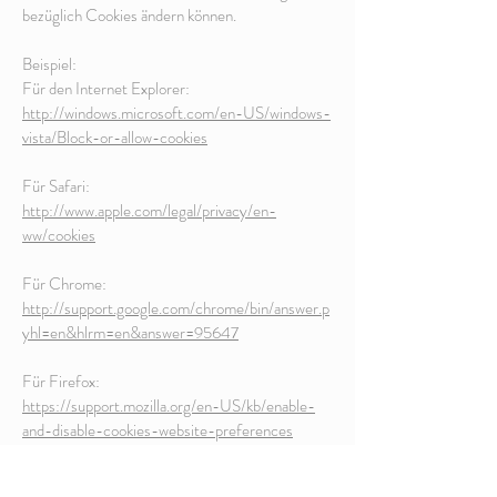
bezüglich Cookies ändern können.
Beispiel:
Für den Internet Explorer:
http://windows.microsoft.com/en-US/windows-
vista/Block-or-allow-cookies
Für Safari:
http://www.apple.com/legal/privacy/en-
ww/cookies
Für Chrome:
http://support.google.com/chrome/bin/answer.p
yhl=en&hlrm=en&answer=95647
Für Firefox:
https://support.mozilla.org/en-US/kb/enable-
and-disable-cookies-website-preferences
Haftungsausschluss