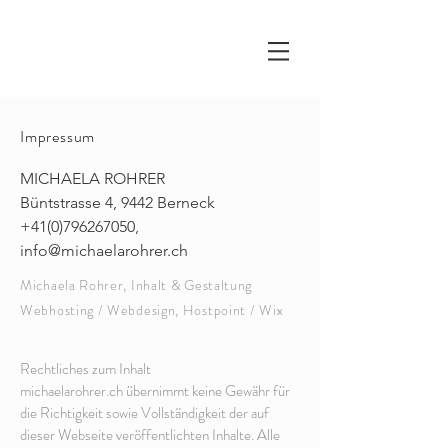
Impressum
MICHAELA ROHRER
Büntstrasse 4, 9442 Berneck
+41(0)796267050
,
info@michaelarohrer.ch
Michaela Rohrer, Inhalt & Gestaltung
Webhosting / Webdesign, Hostpoint / Wix
Rechtliches zum Inhalt
michaelarohrer.ch übernimmt keine Gewähr für
die Richtigkeit sowie Vollständigkeit der auf
dieser Webseite veröffentlichten Inhalte. Alle